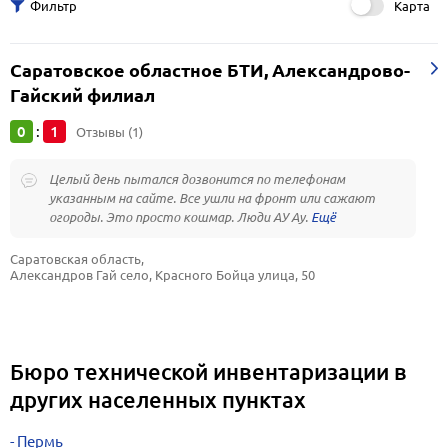
Карта
Саратовское областное БТИ, Александрово-
Гайский филиал
0
1
:
Отзывы (1)
Целый день пытался дозвонится по телефонам
указанным на сайте. Все ушли на фронт или сажают
огороды. Это просто кошмар. Люди АУ Ау.
Саратовская область, 
Александров Гай село, Красного Бойца улица, 50
Бюро технической инвентаризации в
других населенных пунктах
Пермь