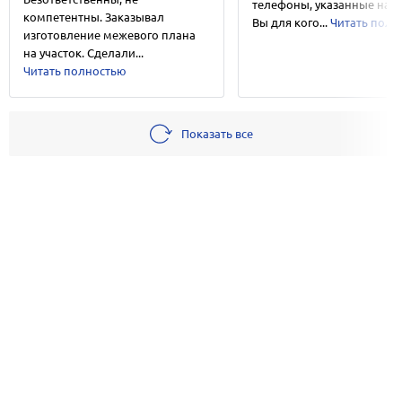
телефоны, указанные на с
компетентны. Заказывал
Вы для кого...
Читать полн
изготовление межевого плана
на участок. Сделали...
Читать полностью
Показать все