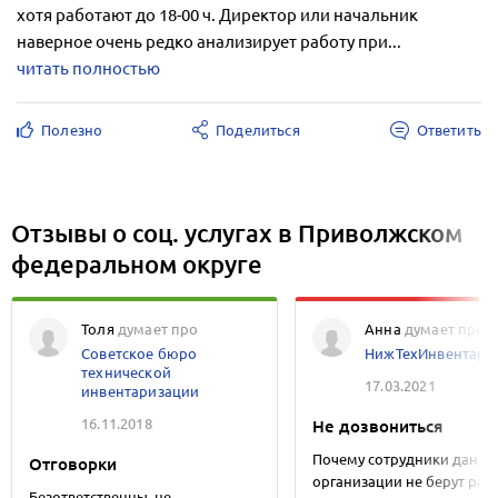
хотя работают до 18-00 ч. Директор или начальник
наверное очень редко анализирует работу при...
читать полностью
Полезно
Поделиться
Ответить
Отзывы о соц. услугах в Приволжском
федеральном округе
Толя
думает про
Анна
думает про
Советское бюро
НижТехИнвентари
технической
17.03.2021
инвентаризации
16.11.2018
Не дозвониться
Почему сотрудники данно
Отговорки
организации не берут раб
Безответственны, не