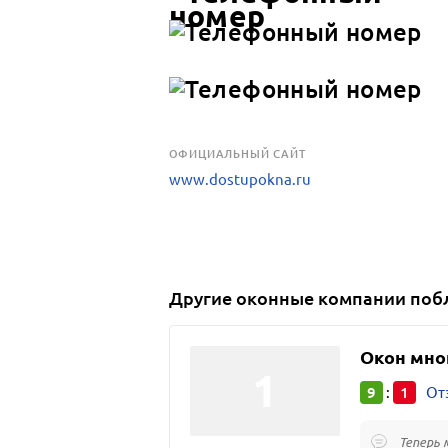
OФИЦИАЛЬНЫЙ САЙТ
www.dostupokna.ru
Другие
оконные компании
поб
Окон мно
9
1
:
От
Теперь 