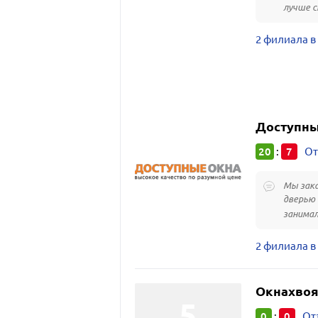
лучше с
2 филиала в
Доступны
20
7
:
От
Мы зака
дверью 
занимал
2 филиала в
Окнахво
0
0
:
От