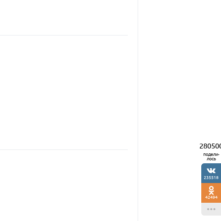
28050
подели-
лось
235518
42494