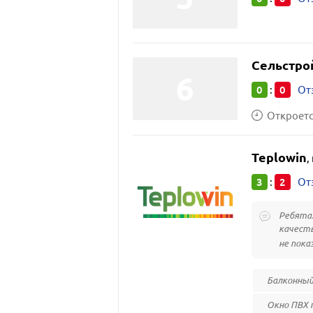
Сельстро
0
0
:
От
Откроется
Teplowin
,
3
2
:
От
Ребята!
качеств
не пока
Балконный
Окно ПВХ