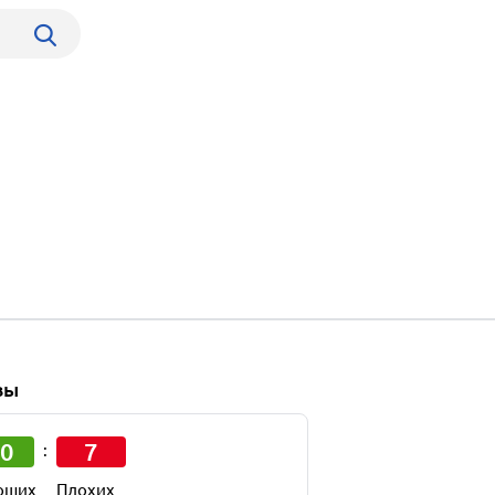
вы
0
7
:
оших
Плохих