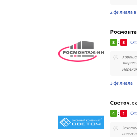
2 филиала в
Росмонта
8
5
:
От
Хорошая
запросы
Нарекан
3 филиала
Светоч
,
ок
4
1
:
От
Захотел
новых о