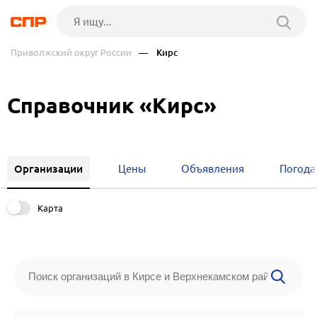
Приволжский округ России
— Кирс
Справочник «Кирс»
Организации
Цены
Объявления
Погода
Карта