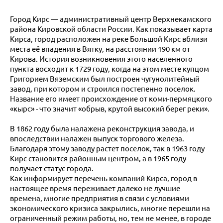
Город Кирс — административный центр Верхнекамского
района Кировской области России. Как показывает карта
Кирса, город расположен на реке Большой Кирс вблизи
места её впадения в Вятку, на расстоянии 190 км от
Кирова. История возникновения этого населенного
пункта восходит к 1729 году, когда на этом месте купцом
Григорием Вяземским был построен чугунолитейный
завод, при котором и строился постепенно поселок.
Название его имеет происхождение от коми-пермяцкого
«кырс» - что значит «обрыв, крутой высокий берег реки».
В 1862 году была налажена реконструкция завода, и
впоследствии налажен выпуск торгового железа.
Благодаря этому заводу растет поселок, так в 1963 году
Кирс становится районным центром, а в 1965 году
получает статус города.
Как информирует перечень компаний Кирса, город в
настоящее время переживает далеко не лучшие
времена, многие предприятия в связи с условиями
экономического кризиса закрылись, многие перешли на
ограниченный режим работы, но, тем не менее, в городе