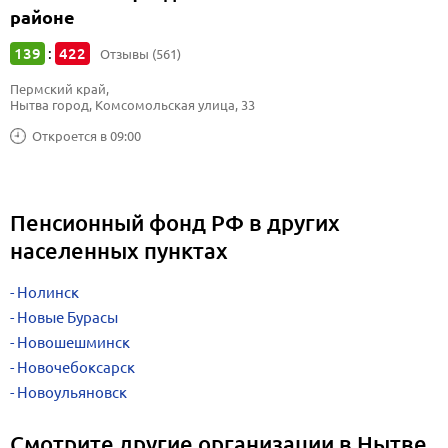
районе
139
422
:
Отзывы (561)
Пермский край, 
Нытва город, Комсомольская улица, 33
Откроется в 09:00
Пенсионный фонд РФ в других
населенных пунктах
Нолинск
Новые Бурасы
Новошешминск
Новочебоксарск
Новоульяновск
Смотрите другие организации в Нытве