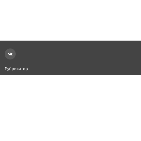
Рубрикатор
Новости
Реклама на сайте
Контакты
Добавить организацию
2000–2026 © СПР