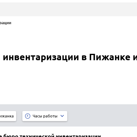
зации
 инвентаризации в Пижанке 
ижанка
Часы работы
е бюро технической инвентаризации