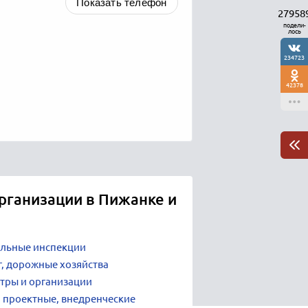
Показать телефон
27958
подели-
лось
234723
42378
рганизации в Пижанке и
ельные инспекции
г, дорожные хозяйства
нтры и организации
 проектные, внедренческие