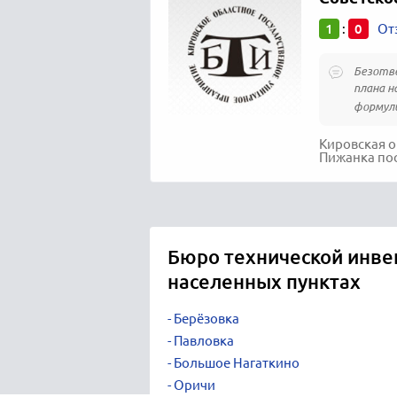
1
0
:
От
Безотв
плана н
формули
Кировская о
Пижанка пос
Бюро технической инве
населенных пунктах
Берёзовка
Павловка
Большое Нагаткино
Оричи