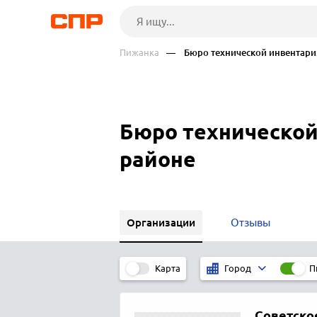
Пижанка
— Бюро технической инвентари
Бюро технической
районе
Организации
Отзывы
Карта
П
Город
Советско