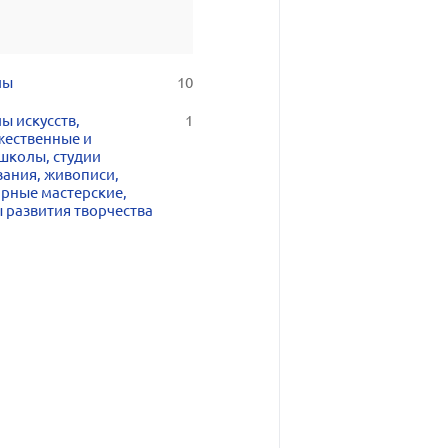
лы
10
ы искусств,
1
жественные и
школы, студии
вания, живописи,
арные мастерские,
 развития творчества