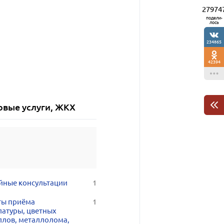
27974
подели-
лось
234865
42394
овые услуги, ЖКХ
йные консультации
1
ты приёма
1
латуры, цветных
ллов, металлолома,