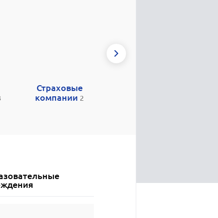
Страховые
Ветклиники
Сел
1
компании
3
2
азовательные
еждения