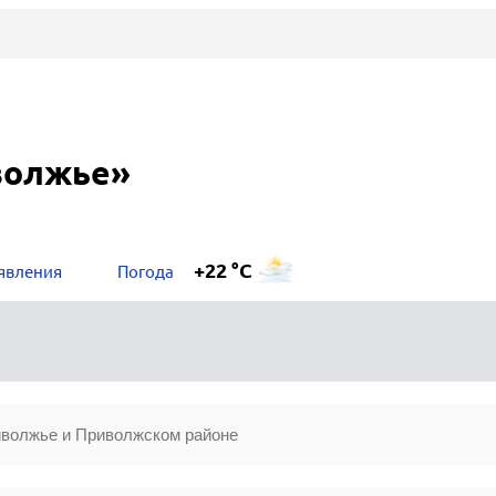
волжье»
+22 °C
явления
Погода