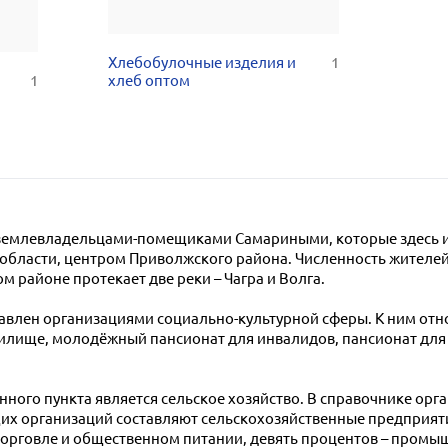
Хлебобулочные изделия и
1
1
хлеб оптом
 землевладельцами-помещиками Самариными, которые здесь и
области, центром Приволжского района. Численность жителе
м районе протекает две реки – Чагра и Волга.
влен организациями социально-культурной сферы. К ним отн
илище, молодёжный пансионат для инвалидов, пансионат для 
ного пункта является сельское хозяйство. В справочнике орг
их организаций составляют сельскохозяйственные предприяти
торговле и общественном питании, девять процентов – промы