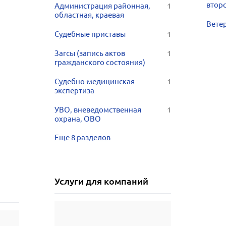
втор
Администрация районная,
1
областная, краевая
Вете
Судебные приставы
1
Загсы (запись актов
1
гражданского состояния)
Судебно-медицинская
1
экспертиза
УВО, вневедомственная
1
охрана, ОВО
Еще 8 разделов
Услуги для компаний