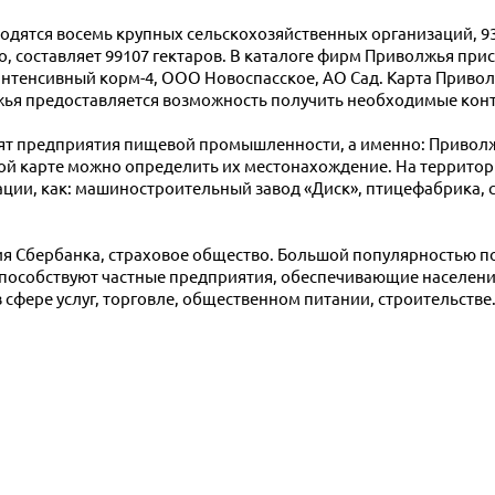
одятся восемь крупных сельскохозяйственных организаций, 9
во, составляет 99107 гектаров. В каталоге фирм Приволжья при
нтенсивный корм-4, ООО Новоспасское, АО Сад. Карта Привол
ья предоставляется возможность получить необходимые кон
ят предприятия пищевой промышленности, а именно: Привол
й карте можно определить их местонахождение. На территори
ии, как: машиностроительный завод «Диск», птицефабрика, с
я Сбербанка, страховое общество. Большой популярностью по
 способствуют частные предприятия, обеспечивающие населе
 сфере услуг, торговле, общественном питании, строительстве