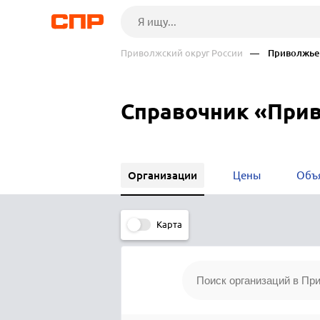
Приволжский округ России
— Приволжье
Справочник «При
Организации
Цены
Объ
Карта