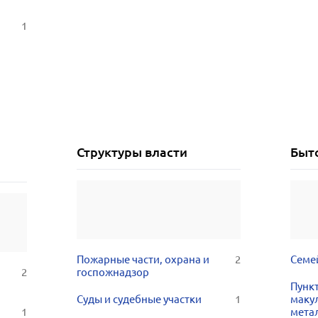
1
Структуры власти
Быт
Пожарные части, охрана и
2
Семе
2
госпожнадзор
Пунк
Суды и судебные участки
1
маку
1
мета