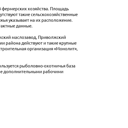
3 фермерских хозяйства. Площадь
сутствуют такие сельскохозяйственные
жья указывает на их расположение.
тактные данные.
жский маслозавод, Приволжский
и района действуют и такие крупные
троительная организация «Монолит»,
льзуется рыболовно-охотничья база
ние дополнительными рабочими
.