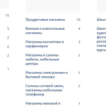
15
Продуктовые магазины
10
Шко
5
Винные и алкогольные
4
Школ
магазины
худо
фото
2
рисо
Магазины косметики и
3
гонч
парфюмерии
2
курсы
Магазины и салоны
2
2
мебели, мебельные
центры
1
Магазины электроники и
2
бытовой техники
Салоны сотовой связи,
2
магазины мобильных
телефонов
Магазины женской и
1