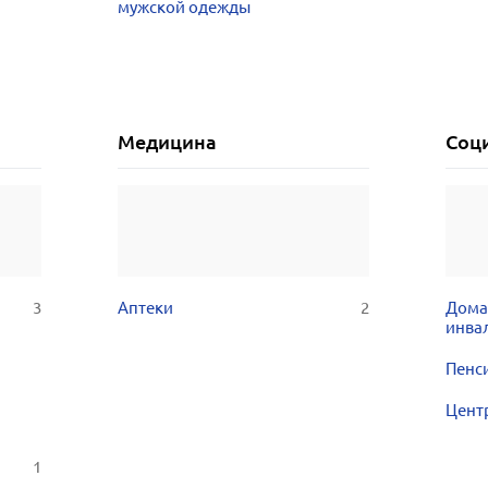
мужской одежды
Медицина
Соц
3
Аптеки
2
Дома
инва
Пенс
Цент
1