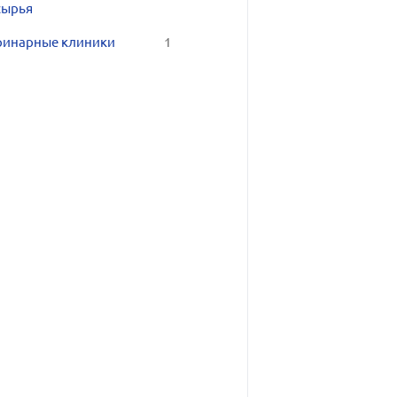
сырья
ринарные клиники
1