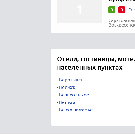
0
0
:
От
Саратовская
Воскресенск
Отели, гостиницы, моте
населенных пунктах
Воротынец
Волжск
Вознесенское
Ветлуга
Верхошижемье