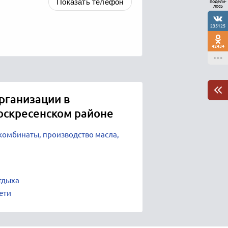
Показать телефон
подели-
лось
235125
42434
рганизации в
оскресенском районе
омбинаты, производство масла,
и
тдыха
ети