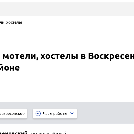
ли, хостелы
 мотели, хостелы в Воскресе
йоне
оскресенское
Часы работы
меновский
,
загородный клуб