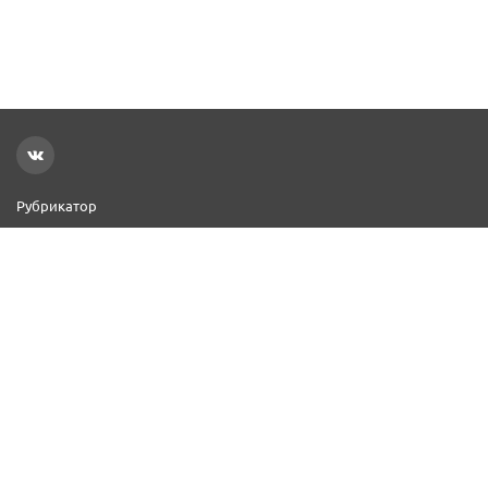
Рубрикатор
Новости
Реклама на сайте
Контакты
Добавить организацию
2000–2026 © СПР
Политика конфиденциальности